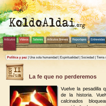
Artículos
Artículos
Vídeos
Vídeos
Talleres
Talleres
Artículos Breves
Artículos Breves
Reportajes
Reportajes
Entrevistas
Entrevistas
Política y paz
|
Una sola humanidad
|
Espiritualidad
|
Sociedad
|
Tierra
La fe que no perderemos
Vuelve la pesadilla
de la historia. Vue
calcinados bloque