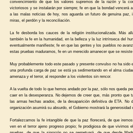
convencimiento de que los valores supremos de la razón y la con
victoriosos y se instalarán por siempre; fe en que la bondad vencerá a 
a las malas noticias de hoy, nos aguarda un futuro de genuina paz, 
miras, el perdón y la reconciliación.
La fe desborda los cauces de la religión institucionalizada. Más a
también la fe en la humanidad, en la belleza y la luz intrínseca del 
eventualmente manifieste; fe en que las gentes y los pueblos no avan
estas pruebas maduramos, fe en un merecido amanecer que se resiste
Muy probablemente todo este pasado y presente convulso no ha sido e
una profunda carga de paz se está ya sedimentando en el alma ciuda
amenaza y el terror, al responder a los violentos sin rencor.
A la vuelta de todo lo que hemos andado por la paz, sólo nos queda p
caer en la desesperanza. No dejemos de creer que, más pronto que t
las armas hechas arados, de la desaparición definitiva de ETA. No 
organización asumirá su absurdo, el Gobierno mostrará la generosidad 
Fortalezcamos la fe intangible de que la paz florecerá, de que iremo
ven en el terror ajeno progreso propio; fe prodigiosa de que vivimos e
pruebas, de que la sinrazón no se perpetuará, de que desde Madr