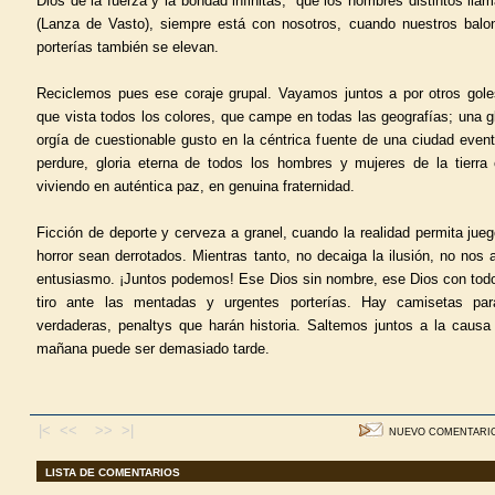
Dios de la fuerza y la bondad infinitas, “que los hombres distintos ll
(Lanza de Vasto), siempre está con nosotros, cuando nuestros balon
porterías también se elevan.
Reciclemos pues ese coraje grupal. Vayamos juntos a por otros gole
que vista todos los colores, que campe en todas las geografías; una 
orgía de cuestionable gusto en la céntrica fuente de una ciudad even
perdure, gloria eterna de todos los hombres y mujeres de la tierra
viviendo en auténtica paz, en genuina fraternidad.
Ficción de deporte y cerveza a granel, cuando la realidad permita jueg
horror sean derrotados. Mientras tanto, no decaiga la ilusión, no nos
entusiasmo. ¡Juntos podemos! Ese Dios sin nombre, ese Dios con todo
tiro ante las mentadas y urgentes porterías. Hay camisetas pa
verdaderas, penaltys que harán historia. Saltemos juntos a la causa
mañana puede ser demasiado tarde.
|< <<
>> >|
NUEVO COMENTARI
LISTA DE COMENTARIOS