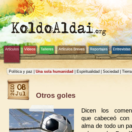
Artículos
Artículos
Vídeos
Vídeos
Talleres
Talleres
Artículos Breves
Artículos Breves
Reportajes
Reportajes
Entrevistas
Entrevistas
Política y paz
|
Una sola humanidad
|
Espiritualidad
|
Sociedad
|
Tierr
Otros goles
Dicen los coment
que cabeceó con 
alma de todo un pa