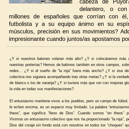
cabeza de Puyol?
delantero, o co
millones de españoles que corrían con él,
futbolista y a su equipo ánimo en su espír
músculos, precisión en sus movimientos? Ad
impresionante cuando juntos/as apostamos por
¿Y si nuestros balones volaran más alto? ¿Y si colocáramos más ar
nuestras porterías? Hemos de batirnos también en otros campos, sobre
redes… ¿Y si el sueño de “la roja” fuera más ancho? ¿Y si ese de
colectiva nos siguiera acompañando tras otras metas? ¿Y si la verdader
de blanco o los de naranja? ¿Y si tuviera más que ver con mejoras glob
la vida en todas sus manifestaciones?
El entusiasmo mantiene vivos a los pueblos, pero un campo de fútbo
le echen encima, es un espacio muy limitado. La palabra “entusiasmo
theos”, que significa “lleno de Dios”. Cuando somos “en theos” 
Vivimos un entusiasmo colectivo que nos ha proporcionado “la roja”, p
Dios del coraje sin fondo está con nosotros en todos los “choques” q