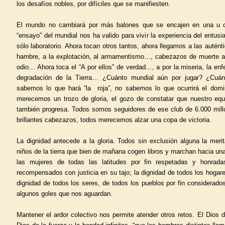
los desafíos nobles, por difíciles que se manifiesten.
El mundo no cambiará por más balones que se encajen en una u ot
“ensayo” del mundial nos ha valido para vivir la experiencia del entusi
sólo laboratorio. Ahora tocan otros tantos, ahora llegamos a las auténti
hambre, a la explotación, al armamentismo…, cabezazos de muerte a la
odio… Ahora toca el “A por ellos” de verdad…, a por la miseria, la enf
degradación de la Tierra… ¿Cuánto mundial aún por jugar? ¿Cuá
sabemos lo que hará “la roja”, no sabemos lo que ocurrirá el domin
merecemos un trozo de gloria, el gozo de constatar que nuestro eq
también progresa. Todos somos seguidores de ese club de 6.000 mill
brillantes cabezazos, todos merecemos alzar una copa de victoria.
La dignidad antecede a la gloria. Todos sin exclusión alguna la meri
niños de la tierra que bien de mañana cogen libros y marchan hacia una 
las mujeres de todas las latitudes por fin respetadas y honrada
recompensados con justicia en su tajo; la dignidad de todos los hoga
dignidad de todos los seres, de todos los pueblos por fin considerados
algunos goles que nos aguardan.
Mantener el ardor colectivo nos permite atender otros retos. El Dios d