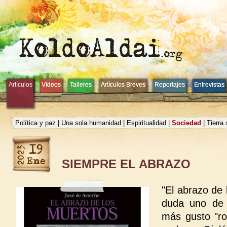
Artículos
Artículos
Vídeos
Vídeos
Talleres
Talleres
Artículos Breves
Artículos Breves
Reportajes
Reportajes
Entrevistas
Entrevistas
Política y paz
|
Una sola humanidad
|
Espiritualidad
|
Sociedad
|
Tierra
SIEMPRE EL ABRAZO
"El abrazo de 
duda uno de 
más gusto "ro