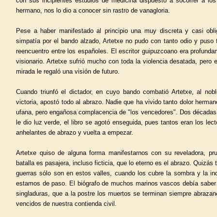
con sus incipientes estudios de medicina dispuesto a socorrer a los
hermano, nos lo dio a conocer sin rastro de vanagloria.
Pese a haber manifestado al principio una muy discreta y casi obli
simpatía por el bando alzado, Artetxe no pudo con tanto odio y puso 
reencuentro entre los españoles. El escritor guipuzcoano era profunda
visionario. Artetxe sufrió mucho con toda la violencia desatada, per
mirada le regaló una visión de futuro.
Cuando triunfó el dictador, en cuyo bando combatió Artetxe, al nob
victoria, apostó todo al abrazo. Nadie que ha vivido tanto dolor herman
ufana, pero engañosa complacencia de "los vencedores". Dos décadas
le dio luz verde, el libro se agotó enseguida, pues tantos eran los lect
anhelantes de abrazo y vuelta a empezar.
Artetxe quiso de alguna forma manifestarnos con su reveladora, pr
batalla es pasajera, incluso ficticia, que lo eterno es el abrazo. Quizás
guerras sólo son en estos valles, cuando los cubre la sombra y la i
estamos de paso. El biógrafo de muchos marinos vascos debía sab
singladuras, que a la postre los muertos se terminan siempre abrazan
vencidos de nuestra contienda civil.