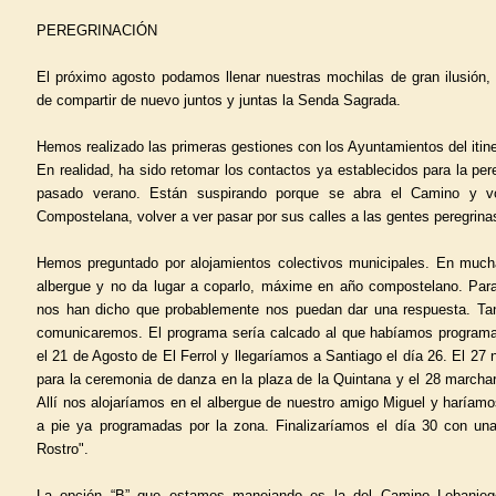
PEREGRINACIÓN
El próximo agosto podamos llenar nuestras mochilas de gran ilusión, 
de compartir de nuevo juntos y juntas la Senda Sagrada.
Hemos realizado las primeras gestiones con los Ayuntamientos del itiner
En realidad, ha sido retomar los contactos ya establecidos para la per
pasado verano. Están suspirando porque se abra el Camino y vo
Compostelana, volver a ver pasar por sus calles a las gentes peregrina
Hemos preguntado por alojamientos colectivos municipales. En much
albergue y no da lugar a coparlo, máxime en año compostelano. P
nos han dicho que probablemente nos puedan dar una respuesta. Ta
comunicaremos. El programa sería calcado al que habíamos programa
el 21 de Agosto de El Ferrol y llegaríamos a Santiago el día 26. El 2
para la ceremonia de danza en la plaza de la Quintana y el 28 marcha
Allí nos alojaríamos en el albergue de nuestro amigo Miguel y haríam
a pie ya programadas por la zona. Finalizaríamos el día 30 con un
Rostro".
La opción “B” que estamos manejando es la del Camino Lebanieg