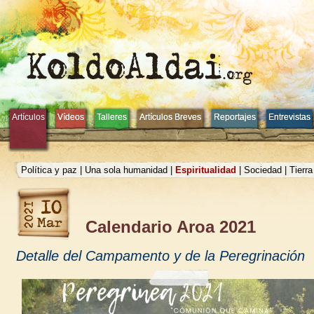
Artículos
Artículos
Vídeos
Vídeos
Talleres
Talleres
Artículos Breves
Artículos Breves
Reportajes
Reportajes
Entrevistas
Entrevistas
Política y paz
|
Una sola humanidad
|
Espiritualidad
|
Sociedad
|
Tierr
Calendario Aroa 2021
Detalle del Campamento y de la Peregrinación