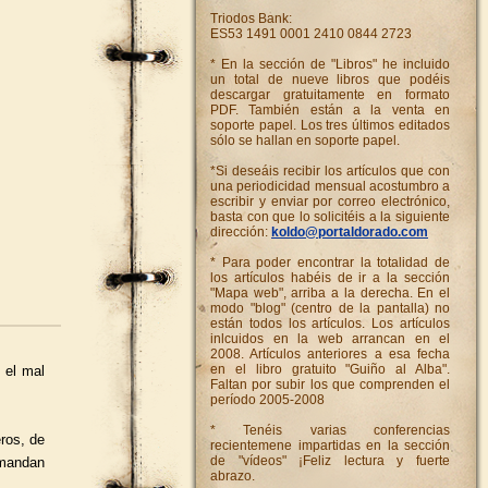
Triodos Bank:
ES53 1491 0001 2410 0844 2723
* En la sección de "Libros" he incluido
un total de nueve libros que podéis
descargar gratuitamente en formato
PDF. También están a la venta en
soporte papel. Los tres últimos editados
sólo se hallan en soporte papel.
*Si deseáis recibir los artículos que con
una periodicidad mensual acostumbro a
escribir y enviar por correo electrónico,
basta con que lo solicitéis a la siguiente
dirección:
koldo@portaldorado.com
* Para poder encontrar la totalidad de
los artículos habéis de ir a la sección
"Mapa web", arriba a la derecha. En el
modo "blog" (centro de la pantalla) no
están todos los artículos. Los artículos
inlcuidos en la web arrancan en el
2008. Artículos anteriores a esa fecha
en el libro gratuito "Guiño al Alba".
 el mal
Faltan por subir los que comprenden el
período 2005-2008
* Tenéis varias conferencias
eros, de
recientemene impartidas en la sección
de "vídeos" ¡Feliz lectura y fuerte
emandan
abrazo.