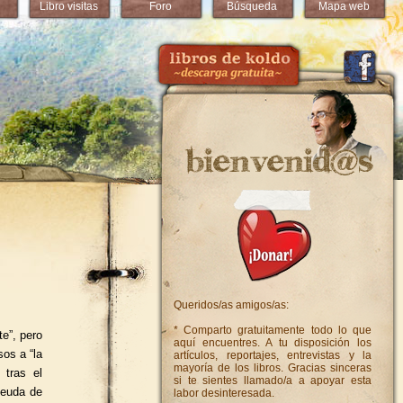
Libro visitas
Foro
Búsqueda
Mapa web
Queridos/as amigos/as:
* Comparto gratuitamente todo lo que
e”, pero
aquí encuentres. A tu disposición los
os a “la
artículos, reportajes, entrevistas y la
mayoría de los libros. Gracias sinceras
 tras el
si te sientes llamado/a a apoyar esta
deuda de
labor desinteresada.