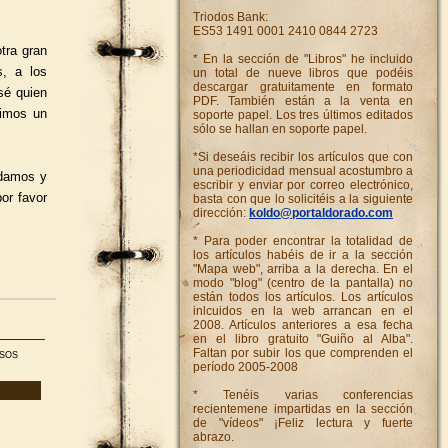
Triodos Bank:
ES53 1491 0001 2410 0844 2723
tra gran
* En la sección de "Libros" he incluido
s, a los
un total de nueve libros que podéis
descargar gratuitamente en formato
sé quien
PDF. También están a la venta en
dimos un
soporte papel. Los tres últimos editados
sólo se hallan en soporte papel.
*Si deseáis recibir los artículos que con
una periodicidad mensual acostumbro a
udamos y
escribir y enviar por correo electrónico,
or favor
basta con que lo solicitéis a la siguiente
dirección:
koldo@portaldorado.com
* Para poder encontrar la totalidad de
los artículos habéis de ir a la sección
"Mapa web", arriba a la derecha. En el
modo "blog" (centro de la pantalla) no
están todos los artículos. Los artículos
inlcuidos en la web arrancan en el
2008. Artículos anteriores a esa fecha
en el libro gratuito "Guiño al Alba".
Faltan por subir los que comprenden el
ISOS
período 2005-2008
* Tenéis varias conferencias
recientemene impartidas en la sección
de "vídeos" ¡Feliz lectura y fuerte
abrazo.