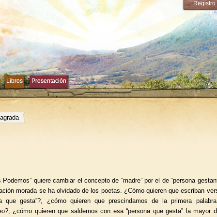
Registro
Libros
Libros
Presentación
Presentación
sagrada
s Podemos” quiere cambiar el concepto de “madre” por el de “persona gestant
mación morada se ha olvidado de los poetas. ¿Cómo quieren que escriban vers
a que gesta”?, ¿cómo quieren que prescindamos de la primera palabra
eo?, ¿cómo quieren que saldemos con esa “persona que gesta” la mayor 