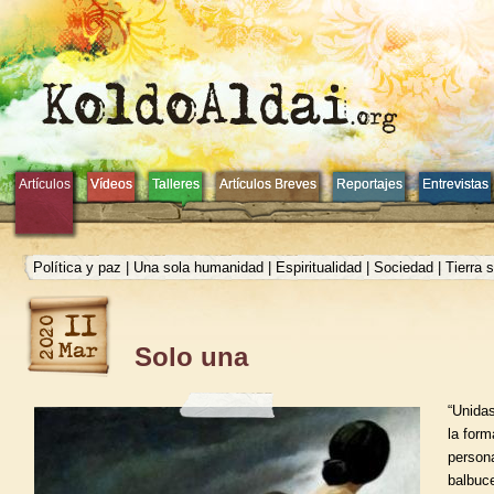
Artículos
Artículos
Vídeos
Vídeos
Talleres
Talleres
Artículos Breves
Artículos Breves
Reportajes
Reportajes
Entrevistas
Entrevistas
Política y paz
|
Una sola humanidad
|
Espiritualidad
|
Sociedad
|
Tierra 
Solo una
“Unida
la for
person
balbuc