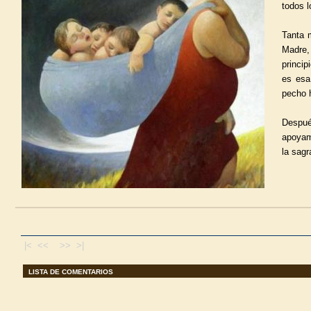
todos l
Tanta 
Madre,
princip
es esa
pecho 
Despué
apoyam
la sagr
|< <<
>> >|
LISTA DE COMENTARIOS