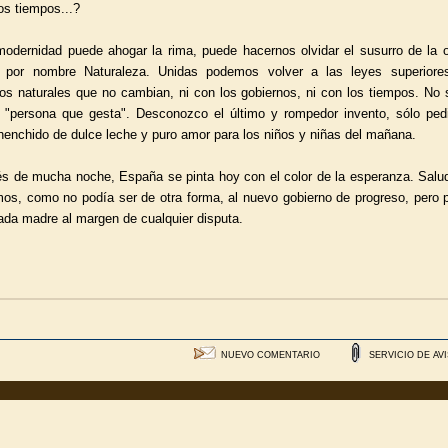
os tiempos...?
modernidad puede ahogar la rima, puede hacernos olvidar el susurro de la o
 por nombre Naturaleza. Unidas podemos volver a las leyes superiore
ios naturales que no cambian, ni con los gobiernos, ni con los tiempos. No 
 "persona que gesta". Desconozco el último y rompedor invento, sólo pe
henchido de dulce leche y puro amor para los niños y niñas del mañana.
s de mucha noche, España se pinta hoy con el color de la esperanza. Sal
os, como no podía ser de otra forma, al nuevo gobierno de progreso, pero p
ada madre al margen de cualquier disputa.
NUEVO COMENTARIO
SERVICIO DE AV