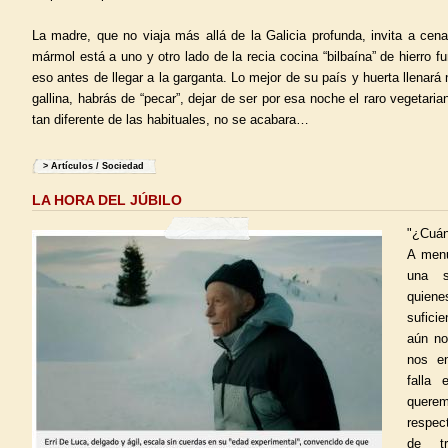
La madre, que no viaja más allá de la Galicia profunda, invita a cen
mármol está a uno y otro lado de la recia cocina “bilbaína” de hierro fu
eso antes de llegar a la garganta. Lo mejor de su país y huerta llenará
gallina, habrás de “pecar”, dejar de ser por esa noche el raro vegetari
tan diferente de las habituales, no se acabara…
>
Artículos
/
Sociedad
LA HORA DEL JÚBILO
"¿Cuánt
A menu
una s
quien
sufici
aún no
nos en
falla 
querem
respec
de tr