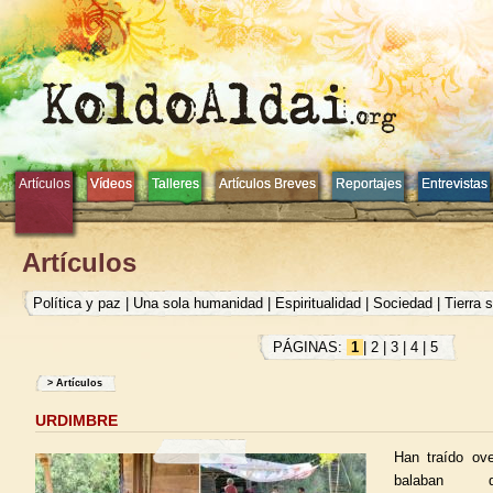
Artículos
Artículos
Vídeos
Vídeos
Talleres
Talleres
Artículos Breves
Artículos Breves
Reportajes
Reportajes
Entrevistas
Entrevistas
Artículos
Política y paz
|
Una sola humanidad
|
Espiritualidad
|
Sociedad
|
Tierra 
PÁGINAS:
1
|
2
|
3
|
4
|
5
>
Artículos
URDIMBRE
Han traído ov
balaban de