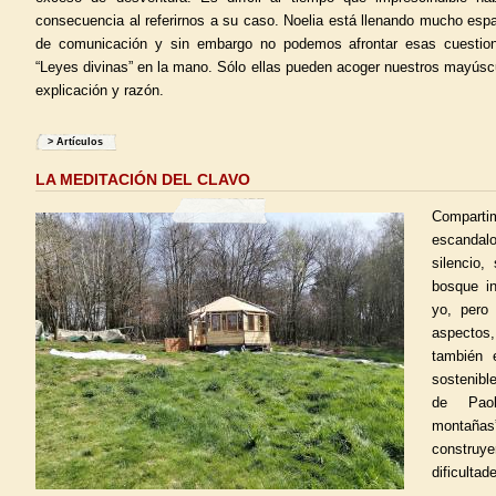
consecuencia al referirnos a su caso. Noelia está llenando mucho esp
de comunicación y sin embargo no podemos afrontar esas cuestione
“Leyes divinas” en la mano. Sólo ellas pueden acoger nuestros mayúscu
explicación y razón.
>
Artículos
LA MEDITACIÓN DEL CLAVO
Comparti
escandalo
silencio,
bosque i
yo, pero
aspectos,
también 
sostenibl
de Paol
montañ
constru
dificultad