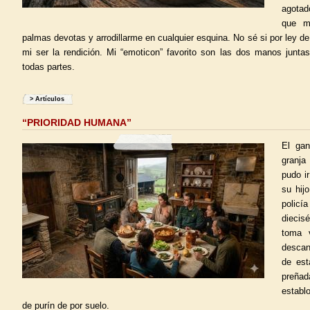
agotad
que m
palmas devotas y arrodillarme en cualquier esquina. No sé si por ley d
mi ser la rendición. Mi “emoticon” favorito son las dos manos juntas
todas partes.
>
Artículos
“PRIORIDAD HUMANA”
El gan
granja
pudo ir
su hijo
policí
diecis
toma 
descan
de est
preña
establ
de purín de por suelo.