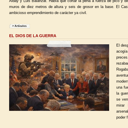
Alday y Luis Balanzat. Había que cortar la peña a fuerza de pico y d
muros de diez metros de altura y seis de grosor en la base. El Casi
ambicioso emprendimiento de carácter ya civil.
>
Artículos
EL DIOS DE LA GUERRA
El des
acogía
prece
rezab
Roga
avent
modern
una fu
la gue
se ven
mirar
arsena
poder f