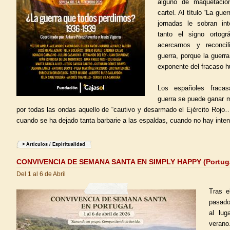
alguno de maquetaci
cartel. Al título “La gu
jornadas le sobran int
tanto el signo ortog
acercarnos y reconci
guerra, porque la guerra
exponente del fracaso 
Los españoles fracas
guerra se puede ganar m
por todas las ondas aquello de “cautivo y desarmado el Ejército Rojo…
cuando se ha dejado tanta barbarie a las espaldas, cuando no hay inte
>
Artículos
/
Espiritualidad
CONVIVENCIA DE SEMANA SANTA EN SIMPLY HAPPY (Portuga
Del 1 al 6 de Abril
Tras e
pasado
al lu
verano