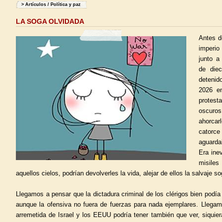
>
Artículos
/
Política y paz
LA SOGA OLVIDADA
Antes de
imperio
junto a
de die
detenid
2026 e
protes
oscuro
ahorcar
catorce 
aguarda
Era ine
misile
aquellos cielos, podrían devolverles la vida, alejar de ellos la salvaje so
Llegamos a pensar que la dictadura criminal de los clérigos bien podía
aunque la ofensiva no fuera de fuerzas para nada ejemplares. Llegamo
arremetida de Israel y los EEUU podría tener también que ver, siquie