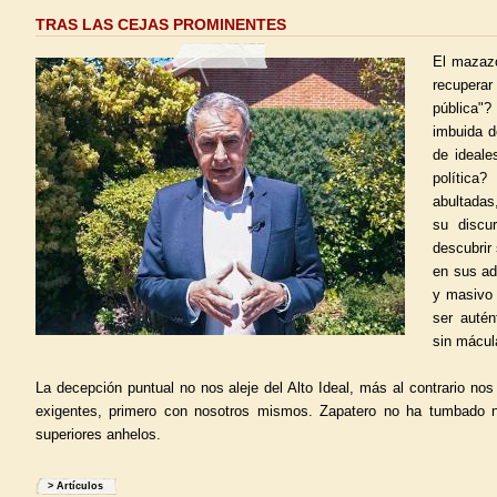
TRAS LAS CEJAS PROMINENTES
El mazaz
recuper
pública"?
imbuida d
de ideale
política
abultadas
su discu
descubrir
en sus ad
y masivo
ser autén
sin mácul
La decepción puntual no nos aleje del Alto Ideal, más al contrario nos
exigentes, primero con nosotros mismos. Zapatero no ha tumbado n
superiores anhelos.
>
Artículos