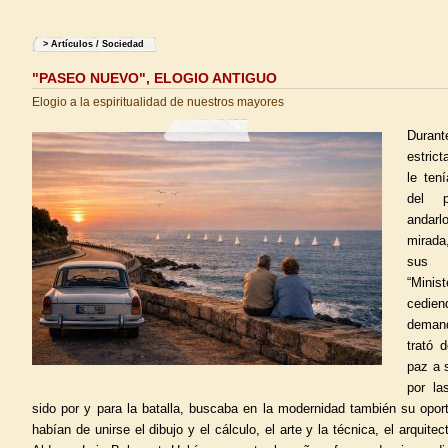
>
Artículos
/
Sociedad
"PASEO NUEVO", ELOGIO ANTIGUO
Elogio a la espiritualidad de nuestros mayores
Durante
estrict
le ten
del p
andarl
mirada
sus s
“Minis
cedie
deman
trató 
paz a 
por la
sido por y para la batalla, buscaba en la modernidad también su opor
habían de unirse el dibujo y el cálculo, el arte y la técnica, el arquite