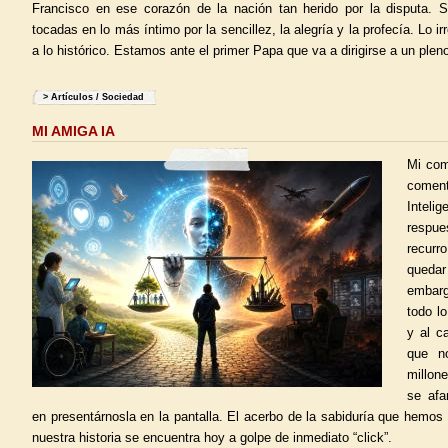
Francisco en ese corazón de la nación tan herido por la disputa. S
tocadas en lo más íntimo por la sencillez, la alegría y la profecía. Lo i
a lo histórico. Estamos ante el primer Papa que va a dirigirse a un plen
>
Artículos
/
Sociedad
MI AMIGA IA
Mi com
coment
Inteli
respue
recurr
queda
embarg
todo l
y al c
que no
millon
se afa
en presentárnosla en la pantalla. El acerbo de la sabiduría que hemos
nuestra historia se encuentra hoy a golpe de inmediato “click”.