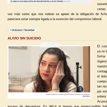
sesent
cenas 
vez más seres que nos rodean se apean de la obligación de ficha
pareciera estar siempre ligada a la exención del compromiso laboral.
>
Artículos
/
Sociedad
ALIVIO SIN SUICIDIO
El cor
ya no 
forma 
órgano
nuestr
contag
el dol
cuerpo
tan re
por est
enter
Acumu
exceso de desventura. Es difícil al tiempo que imprescindible h