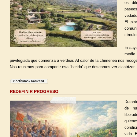
es dif
pase
vedado
El pla
comun
círcul
Ensaya
medio 
privilegiada que comienza a verdear. Al calor de la chimenea nos recog
Nos reunimos para compartir esa "herida” que deseamos ver cicatrizar.
>
Artículos
/
Sociedad
REDEFINIR PROGRESO
Durant
de nu
liber
quiene
condic
vida. 