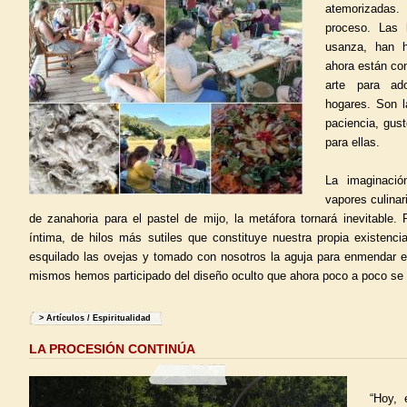
atemorizadas
proceso. Las 
usanza, han h
ahora están co
arte para ad
hogares. Son l
paciencia, gus
para ellas.
La imaginació
vapores culinar
de zanahoria para el pastel de mijo, la metáfora tornará inevitable
íntima, de hilos más sutiles que constituye nuestra propia existen
esquilado las ovejas y tomado con nosotros la aguja para enmendar e
mismos hemos participado del diseño oculto que ahora poco a poco se 
>
Artículos
/
Espiritualidad
LA PROCESIÓN CONTINÚA
“Hoy, 