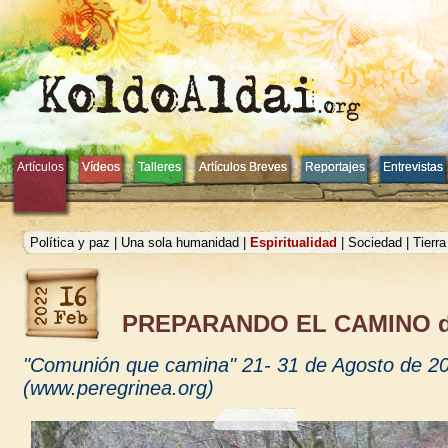
Artículos
Artículos
Vídeos
Vídeos
Talleres
Talleres
Artículos Breves
Artículos Breves
Reportajes
Reportajes
Entrevistas
Entrevistas
Política y paz
|
Una sola humanidad
|
Espiritualidad
|
Sociedad
|
Tierr
PREPARANDO EL CAMINO de
"Comunión que camina" 21- 31 de Agosto de 2
(www.peregrinea.org)