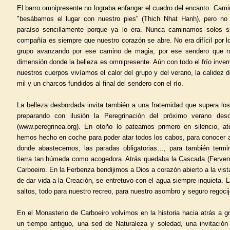
El barro omnipresente no lograba enfangar el cuadro del encanto. Cami
"besábamos el lugar con nuestro pies" (Thich Nhat Hanh), pero no
paraíso sencillamente porque ya lo era. Nunca caminamos solos s
compañía es siempre que nuestro corazón se abre. No era difícil por lo 
grupo avanzando por ese camino de magia, por ese sendero que no
dimensión donde la belleza es omnipresente. Aún con todo el frío invern
nuestros cuerpos vivíamos el calor del grupo y del verano, la calidez d
mil y un charcos fundidos al final del sendero con el río.
La belleza desbordada invita también a una fraternidad que supera lo
preparando con ilusión la Peregrinación del próximo verano de
(www.peregrinea.org). En otoño lo pateamos primero en silencio, at
hemos hecho en coche para poder atar todos los cabos, para conocer a 
donde abastecernos, las paradas obligatorias…, para también term
tierra tan húmeda como acogedora. Atrás quedaba la Cascada (Ferven
Carboeiro. En la Ferbenza bendijimos a Dios a corazón abierto a la vis
de dar vida a la Creación, se entretuvo con el agua siempre inquieta. L
saltos, todo para nuestro recreo, para nuestro asombro y seguro regocij
En el Monasterio de Carboeiro volvimos en la historia hacia atrás a 
un tiempo antiguo, una sed de Naturaleza y soledad, una invitación