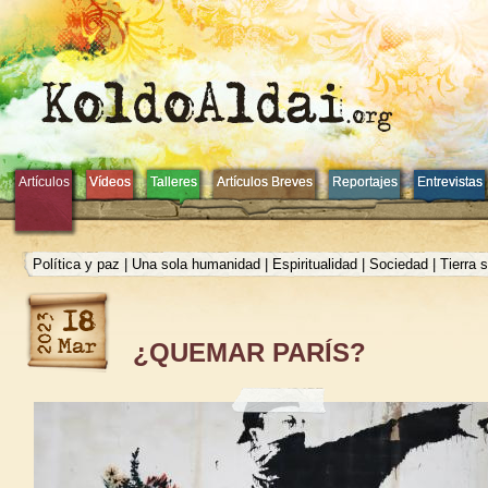
Artículos
Artículos
Vídeos
Vídeos
Talleres
Talleres
Artículos Breves
Artículos Breves
Reportajes
Reportajes
Entrevistas
Entrevistas
Política y paz
|
Una sola humanidad
|
Espiritualidad
|
Sociedad
|
Tierra 
¿QUEMAR PARÍS?