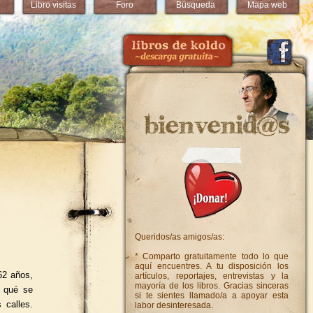
Libro visitas
Foro
Búsqueda
Mapa web
Queridos/as amigos/as:
* Comparto gratuitamente todo lo que
aquí encuentres. A tu disposición los
62 años,
artículos, reportajes, entrevistas y la
mayoría de los libros. Gracias sinceras
n qué se
si te sientes llamado/a a apoyar esta
 calles.
labor desinteresada.