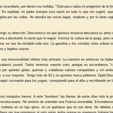
 incendiario, por dentro me mofaba. "!Qué poco sabía mi progenitor de la fi
os. En realidad, mi padre siempre tuvo razón en todo lo que me sugirió, qu
itar por las calles. No atendía las voces bajas, maduras y por lo tanto urg
o tengo su dirección. Desconozco en qué gloriosa estancia descansa su alma 
ría a devolverle la razón que le negué. Vivimos la cultura de la queja, pero 
tros se nos ha olvidado todo eso. La gasolina y los cristales rotos sobran s
dos y legales cauces.
 una emocionalidad inferior más primaria. La cuestión es entonces no habe
catarsis juvenil. Todos tenemos nuestro voto, aunque no escondamos "c
 por quienes gritan, queman y volatilizan valores compartidos y sin emb
r, a sus mayores. Tengo más de 62 y no quisiera nunca jubilarme. Ojalá Dio
 seguir cocinando para los yoguis, conspirando para el alba y escribiendo en 
os tranquilos barrios. A este "bombero" las llamas de estos días sólo le p
o revolucionario. No termino de entender esa Francia encendida. Encendernos
 mañana en un tajo ajeno, en un quehacer que no nos llena. No debiera 
biera ser que pongamos al país patas arriba porque no queremos trabajar ha