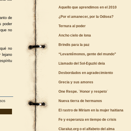
Aquello que aprendimos en el 2010
¿Por el amanecer, por la Odisea?
anto de
s poder
Ternura al poder
 que no
Ancho cielo de lona
Brindis para la paz
 qué no
“Levantémonos, gente del mundo”
 lejano
spíritu
Llamado del Sol-Eguzki deia
Desbordados en agradecimiento
Grecia y sus amores
One Respe. ¨Honor y respeto¨
Nueva tierra de hermanos
ISOS
El rastro de Miriam en la mujer haitiana
Fe y esperanza en tiempo de crisis
Claraluz.org o el alfabeto del alma