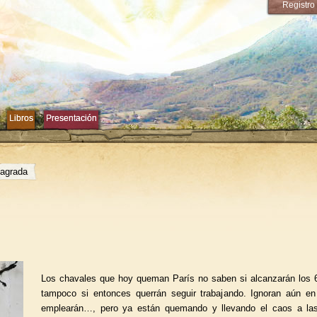
Registro
Libros
Libros
Presentación
Presentación
sagrada
Los chavales que hoy queman París no saben si alcanzarán los 
tampoco si entonces querrán seguir trabajando. Ignoran aún e
emplearán…, pero ya están quemando y llevando el caos a las