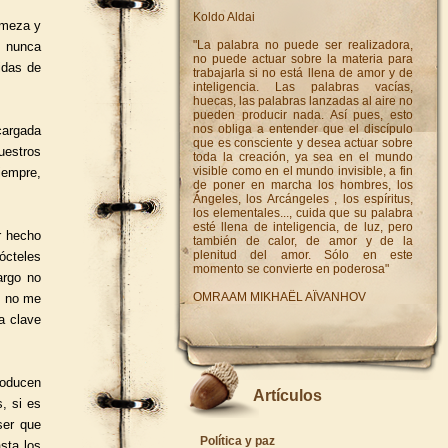
Koldo Aldai
rmeza y
"La palabra no puede ser realizadora,
e nunca
no puede actuar sobre la materia para
idas de
trabajarla si no está llena de amor y de
inteligencia. Las palabras vacías,
huecas, las palabras lanzadas al aire no
pueden producir nada. Así pues, esto
nos obliga a entender que el discípulo
cargada
que es consciente y desea actuar sobre
nuestros
toda la creación, ya sea en el mundo
visible como en el mundo invisible, a fin
iempre,
de poner en marcha los hombres, los
Ángeles, los Arcángeles , los espíritus,
los elementales..., cuida que su palabra
esté llena de inteligencia, de luz, pero
r hecho
también de calor, de amor y de la
plenitud del amor. Sólo en este
ócteles
momento se convierte en poderosa"
argo no
OMRAAM MIKHAËL AÏVANHOV
s no me
la clave
roducen
Artículos
, si es
ser que
Política y paz
sta los