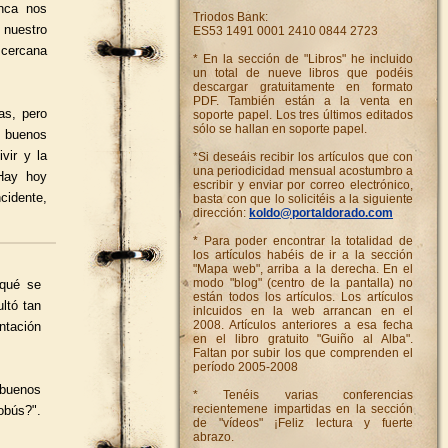
nca nos
Triodos Bank:
nuestro
ES53 1491 0001 2410 0844 2723
 cercana
* En la sección de "Libros" he incluido
un total de nueve libros que podéis
descargar gratuitamente en formato
PDF. También están a la venta en
as, pero
soporte papel. Los tres últimos editados
sólo se hallan en soporte papel.
 buenos
vir y la
*Si deseáis recibir los artículos que con
una periodicidad mensual acostumbro a
Hay hoy
escribir y enviar por correo electrónico,
cidente,
basta con que lo solicitéis a la siguiente
dirección:
koldo@portaldorado.com
* Para poder encontrar la totalidad de
los artículos habéis de ir a la sección
"Mapa web", arriba a la derecha. En el
modo "blog" (centro de la pantalla) no
 qué se
están todos los artículos. Los artículos
ltó tan
inlcuidos en la web arrancan en el
2008. Artículos anteriores a esa fecha
ntación
en el libro gratuito "Guiño al Alba".
Faltan por subir los que comprenden el
período 2005-2008
buenos
* Tenéis varias conferencias
recientemene impartidas en la sección
obús?".
de "vídeos" ¡Feliz lectura y fuerte
abrazo.