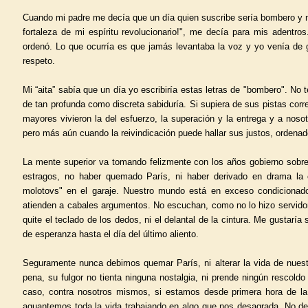
Cuando mi padre me decía que un día quien suscribe sería bombero y no
fortaleza de mi espíritu revolucionario!", me decía para mis adentr
ordenó. Lo que ocurría es que jamás levantaba la voz y yo venía de gr
respeto.
Mi “aita” sabía que un día yo escribiría estas letras de "bombero". N
de tan profunda como discreta sabiduría. Si supiera de sus pistas corre
mayores vivieron la del esfuerzo, la superación y la entrega y a noso
pero más aún cuando la reivindicación puede hallar sus justos, ordena
La mente superior va tomando felizmente con los años gobierno sobre
estragos, no haber quemado París, ni haber derivado en drama la 
molotovs" en el garaje. Nuestro mundo está en exceso condicionado
atienden a cabales argumentos. No escuchan, como no lo hizo servido
quite el teclado de los dedos, ni el delantal de la cintura. Me gustaría
de esperanza hasta el día del último aliento.
Seguramente nunca debimos quemar París, ni alterar la vida de nuestr
pena, su fulgor no tienta ninguna nostalgia, ni prende ningún rescold
caso, contra nosotros mismos, si estamos desde primera hora de la
aguantemos toda la vida trabajando en algo que nos desagrada. No de