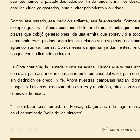
que retornamos al pasado desnudos por fin de rencor e ira, nos desca
ante los cirios ya gastados, ante el altar polvoriento y olvidado.
Somos ese pasado, esa tradición ardiente, esa fe entregada. Somos e
siempre gracias… Ahora podemos disfrutar de una letanía que mem
pizarra que cobijó generaciones, de una ermita que sobrevivió a to
acarreando esas piedras sagradas, cincelando sus esquinas, encalan
agitando sus campanas. Somos esas campanas ya durmientes, rendi
bosque con su llamada poderosa.
La Obra continúa, la llamada nunca se acaba. Hemos vuelto para abraz
guardián, para agitar esas campanas en lo profundo del valle, para subir
sin distinción de credo, ni fe. Ahora nuestras campanas hablan idiom
musgos y helechos, alcanzan otros valles y montañas, otros corazones
la nación, la raza…
* La ermita en cuestión está en Fonsagrada (provincia de Lugo, munici
en el denominado “Valle de los pintores”.
|< <<
>> >|
NUEVO COMENTARI