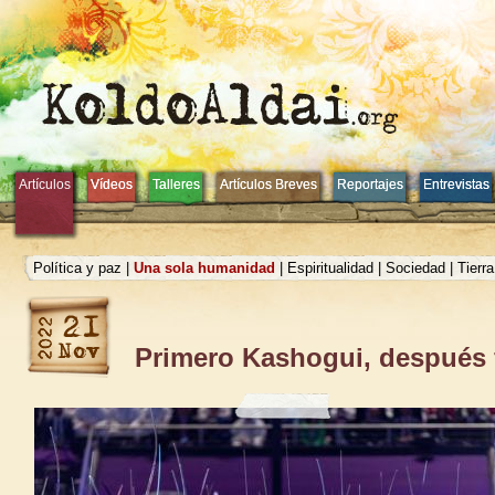
Artículos
Artículos
Vídeos
Vídeos
Talleres
Talleres
Artículos Breves
Artículos Breves
Reportajes
Reportajes
Entrevistas
Entrevistas
Política y paz
|
Una sola humanidad
|
Espiritualidad
|
Sociedad
|
Tierr
Primero Kashogui, después 