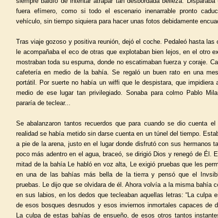
siempre baldío de intentar atrapar tan desbordada belleza. Disparaba
fuera efímero, como si todo el escenario inenarrable pronto caduca
vehículo, sin tiempo siquiera para hacer unas fotos debidamente encua
Tras viaje gozoso y positiva reunión, dejó el coche. Pedaleó hasta las 
le acompañaba el eco de otras que explotaban bien lejos, en el otro 
mostraban toda su espuma, donde no escatimaban fuerza y coraje. Can
cafetería en medio de la bahía. Se regaló un buen rato en una mes
portátil. Por suerte no había un wiffi que le despistara, que impidiera
medio de ese lugar tan privilegiado. Sonaba para colmo Pablo Mi
pararía de teclear...
Se abalanzaron tantos recuerdos que para cuando se dio cuenta el 
realidad se había metido sin darse cuenta en un túnel del tiempo. Es
a pie de la arena, justo en el lugar donde disfrutó con sus hermanos ta
poco más adentro en el agua, braceó, se dirigió Dios y renegó de Él.
mitad de la bahía Le habló en voz alta, Le exigió pruebas que les perm
en una de las bahías más bella de la tierra y pensó que el Invsib
pruebas. Le dijo que se olvidara de él. Ahora volvía a la misma bahía 
en sus labios, en los dedos que tecleaban aquellas letras: “La culpa 
de esos bosques desnudos y esos inviernos inmortales capaces de de
La culpa de estas bahías de ensueño, de esos otros tantos instante