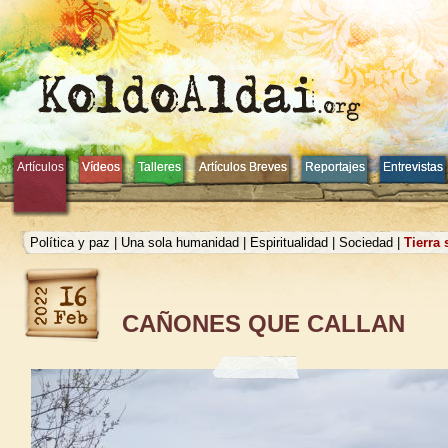
Artículos
Artículos
Vídeos
Vídeos
Talleres
Talleres
Artículos Breves
Artículos Breves
Reportajes
Reportajes
Entrevistas
Entrevistas
Política y paz
|
Una sola humanidad
|
Espiritualidad
|
Sociedad
|
Tierra
CAÑONES QUE CALLAN