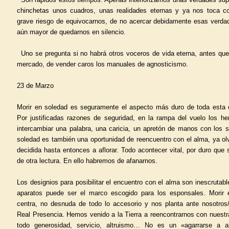
chinchetas unos cuadros, unas realidades eternas y ya nos toca cor
grave riesgo de equivocarnos, de no acercar debidamente esas verda
aún mayor de quedarnos en silencio.
Uno se pregunta si no habrá otros voceros de vida eterna, antes que
mercado, de vender caros los manuales de agnosticismo.
23 de Marzo
Morir en soledad es seguramente el aspecto más duro de toda esta c
Por justificadas razones de seguridad, en la rampa del vuelo los 
intercambiar una palabra, una caricia, un apretón de manos con los s
soledad es también una oportunidad de reencuentro con el alma, ya ol
decidida hasta entonces a aflorar. Todo acontecer vital, por duro que 
de otra lectura. En ello habremos de afanarnos.
Los designios para posibilitar el encuentro con el alma son inescrutab
aparatos puede ser el marco escogido para los esponsales. Morir
centra, no desnuda de todo lo accesorio y nos planta ante nosotros
Real Presencia. Hemos venido a la Tierra a reencontrarnos con nuest
todo generosidad, servicio, altruismo… No es un «agarrarse a 