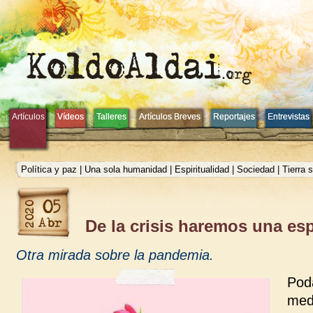
Artículos
Artículos
Vídeos
Vídeos
Talleres
Talleres
Artículos Breves
Artículos Breves
Reportajes
Reportajes
Entrevistas
Entrevistas
Política y paz
|
Una sola humanidad
|
Espiritualidad
|
Sociedad
|
Tierra 
De la crisis haremos una esp
Otra mirada sobre la pandemia.
Pod
med