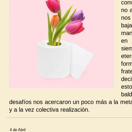
con
no a
nos
baj
man
en 
si
ete
for
fra
dec
esto
bald
desafíos nos acercaron un poco más a la meta 
y a la vez colectiva realización.
4 de Abril