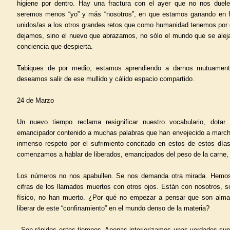
higiene por dentro. Hay una fractura con el ayer que no nos due
seremos menos “yo” y más “nosotros”, en que estamos ganando en fu
unidos/as a los otros grandes retos que como humanidad tenemos por d
dejamos, sino el nuevo que abrazamos, no sólo el mundo que se aleja
conciencia que despierta.
Tabiques de por medio, estamos aprendiendo a darnos mutuame
deseamos salir de ese mullido y cálido espacio compartido.
24 de Marzo
Un nuevo tiempo reclama resignificar nuestro vocabulario, dot
emancipador contenido a muchas palabras que han envejecido a march
inmenso respeto por el sufrimiento concitado en estos de estos días
comenzamos a hablar de liberados, emancipados del peso de la carne, d
Los números no nos apabullen. Se nos demanda otra mirada. Hemos
cifras de los llamados muertos con otros ojos. Están con nosotros, 
físico, no han muerto. ¿Por qué no empezar a pensar que son alma
liberar de este “confinamiento” en el mundo denso de la materia?
Son rápidos estos tiempos. Apenas interiorizamos unas verdades s