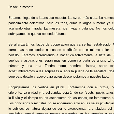
Desde la meseta
Estamos llegando a la ansiada meseta. La luz es más clara. La hemos 
padecimiento colectivos, pero los fríos, duros y largos números ya e
acuñando otra mirada. La meseta nos invita a balance. No nos col
subrayamos lo que va abriendo futuros.
Se afianzarán los lazos de cooperación que ya se han establecido. 
carro. Las necesidades ajenas se escribirán con el mismo color en 
bolsillo. Estamos aprendiendo a hacer colectivamente la lista de 
sueños y aspiraciones serán más en común a partir de ahora. El d
número y una letra. Tendrá rostro, nombre, historia, sobre t
acostumbraremos a las sorpresas al abrir la puerta de la escalera. N
sorpresa, detalle y apoyo para quien desconocíamos a nuestro lado.
Conjugaremos los verbos en plural. Contaremos con el otro/a, 
diferente. La unidad y la solidaridad dejarán de ser “spots” publicitari
la lluvia y el tiempo en los ascensores de las casas, se interesarán p
Los conciertos y recitales no se encerrarán sólo en las salas privilegi
lo público. Lo natural dejará de ser lo excepcional, la chaladura del
ecológico ganará muchos metros cuadrados en las grandes y pequ