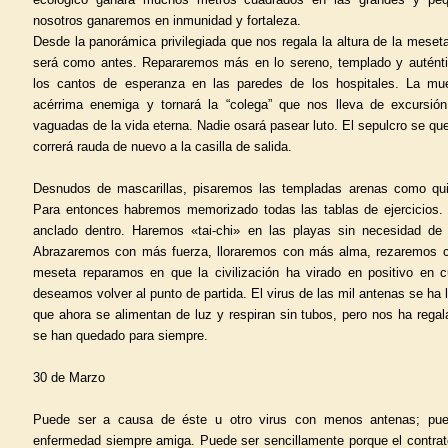
nosotros ganaremos en inmunidad y fortaleza.
Desde la panorámica privilegiada que nos regala la altura de la mese
será como antes. Repararemos más en lo sereno, templado y autént
los cantos de esperanza en las paredes de los hospitales. La mu
acérrima enemiga y tornará la “colega” que nos lleva de excursió
vaguadas de la vida eterna. Nadie osará pasear luto. El sepulcro se qu
correrá rauda de nuevo a la casilla de salida.
Desnudos de mascarillas, pisaremos las templadas arenas como qui
Para entonces habremos memorizado todas las tablas de ejercicios.
anclado dentro. Haremos «tai-chi» en las playas sin necesidad de 
Abrazaremos con más fuerza, lloraremos con más alma, rezaremos 
meseta reparamos en que la civilización ha virado en positivo en
deseamos volver al punto de partida. El virus de las mil antenas se ha 
que ahora se alimentan de luz y respiran sin tubos, pero nos ha rega
se han quedado para siempre.
30 de Marzo
Puede ser a causa de éste u otro virus con menos antenas; pue
enfermedad siempre amiga. Puede ser sencillamente porque el contrato