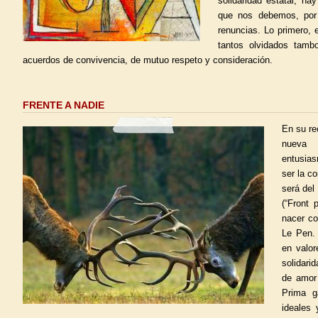
solidaridad estatal, ha
que nos debemos, por
renuncias. Lo primero, 
tantos olvidados tamb
acuerdos de convivencia, de mutuo respeto y consideración.
FRENTE A NADIE
En su re
nueva 
entusias
ser la c
será del
(“Front 
nacer co
Le Pen. 
en valo
solidarid
de amor 
Prima g
ideales 