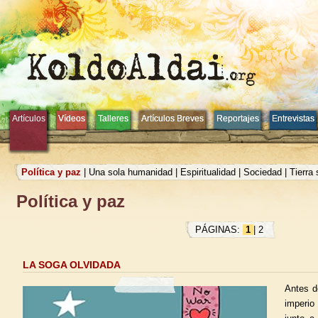
Artículos
Artículos
Vídeos
Vídeos
Talleres
Talleres
Artículos Breves
Artículos Breves
Reportajes
Reportajes
Entrevistas
Entrevistas
Política y paz
|
Una sola humanidad
|
Espiritualidad
|
Sociedad
|
Tierra
Política y paz
PÁGINAS:
1
|
2
LA SOGA OLVIDADA
Antes de
imperio