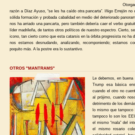
Otorg
razón a Díaz Ayuso, “se les ha caído otra pancarta”. Iñigo Errejón no 
sólida formación y probada cabalidad en medio del deteriorado panorama
nos ha arriado una pancarta, pero también debería caer el verbo gratui
líder madrileña, de tantos otros políticos de nuestro espectro. Cierto, s
icono, tan cierto como que esta catarsis en la órbita progresista no ha d
nos estamos desnudando, analizando, recomponiendo; estamos c
poquito más. A la postre era lo sustantivo.
OTROS "MANTRAMS"
Le debemos, en buena 
Trump esa básica ens
cuando el otro no cue
al prójimo, cuando nos
detrimento de los demás
lo mismo que tampoco 
tampoco lo son los EE
el mismo “mala” del inte
el mismo rosario col