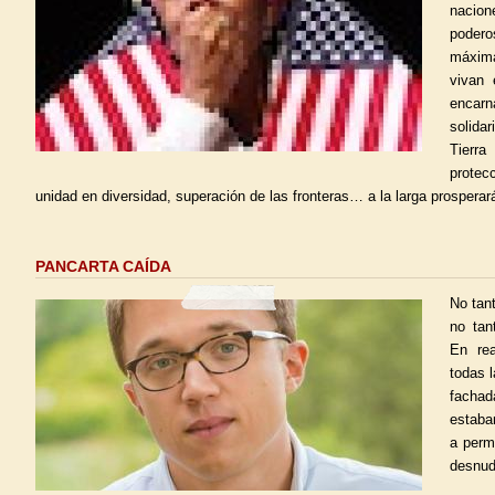
nacio
poder
máxima
vivan 
encarn
solida
Tierra
protec
unidad en diversidad, superación de las fronteras… a la larga prosperar
PANCARTA CAÍDA
No tant
no tan
En rea
todas 
facha
estaba
a perm
desnud