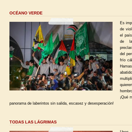
OCÉANO VERDE
Es impo
de vio
el paí
de l
precla
del pe
frío cá
Hamas
abati
multi
quiere
hombros
¡Qué m
panorama de laberintos sin salida, escasez y desesperación!
TODAS LAS LÁGRIMAS
Unos 