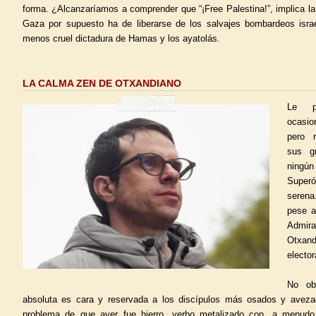
forma. ¿Alcanzaríamos a comprender que “¡Free Palestina!”, implica la
Gaza por supuesto ha de liberarse de los salvajes bombardeos israe
menos cruel dictadura de Hamas y los ayatolás.
LA CALMA ZEN DE OTXANDIANO
Le pr
ocasio
pero r
sus g
ningún
Super
seren
pese a
Admir
Otxand
elector
No obs
absoluta es cara y reservada a los discípulos más osados y avezad
problema de que ayer fue hierro, verbo metalizado con, a menudo