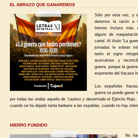
EL ABRAZO QUE GANAREMOS
Sólo por esta vez, y s
daremos la razón a R
Iremos incluso más a
alguno de maquetaci
cartel. Al título “La gu
jornadas le sobran int
tanto el signo ortog
acercarnos y reconci
guerra, porque la guerra
exponente del fracaso 
Los españoles fracas
guerra se puede ganar m
por todas las ondas aquello de “cautivo y desarmado el Ejército Rojo…
cuando se ha dejado tanta barbarie a las espaldas, cuando no hay inte
HIERRO FUNDIDO
No ha