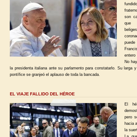
fundi
frater
son c
que 
belige
corona
puede 
Franci
entero
No hay
la presidenta italiana ante su parlamento para constatarlo. Su larga
pontífice se granjeó el aplauso de toda la bancada.
EL VIAJE FALLIDO DEL HÉROE
El hé
demost
pero s
hacia 
la sue
La gue