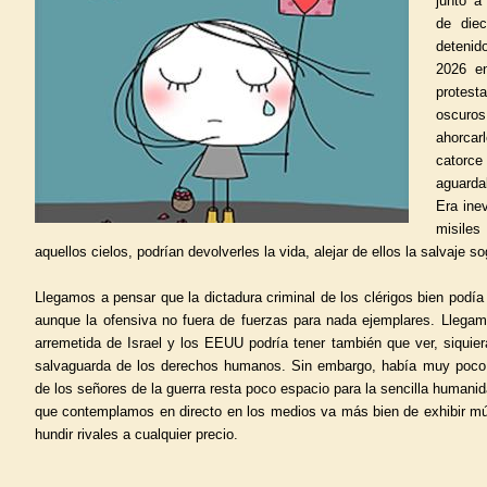
junto a
de die
detenid
2026 e
protes
oscuro
ahorcar
catorce 
aguarda
Era ine
misile
aquellos cielos, podrían devolverles la vida, alejar de ellos la salvaje so
Llegamos a pensar que la dictadura criminal de los clérigos bien podía
aunque la ofensiva no fuera de fuerzas para nada ejemplares. Llegamo
arremetida de Israel y los EEUU podría tener también que ver, siquie
salvaguarda de los derechos humanos. Sin embargo, había muy poco
de los señores de la guerra resta poco espacio para la sencilla humani
que contemplamos en directo en los medios va más bien de exhibir mús
hundir rivales a cualquier precio.