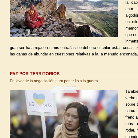
la cab
entre
algodó
un dil
memori
que es
inmen
gran ser ha arrojado en mis entrañas no debería escribir estas cosas.
las ganas de abundar en cuestiones relativas a la, a menudo enconada, 
PAZ POR TERRITORIOS
En favor de la negociación para poner fin a la guerra
Tambié
verbo 
sobre 
natura
freno 
más c
rodar. 
cuand