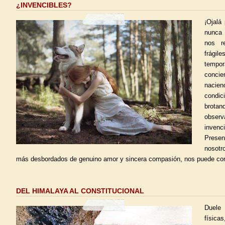
¿INVENCIBLES?
¡Ojalá
nunca 
nos re
frági
tempo
conc
nacie
condi
brotan
obse
invenc
Prese
nosotr
más desbordados de genuino amor y sincera compasión, nos puede conce
DEL HIMALAYA AL CONSTITUCIONAL
Duele
física