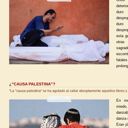
deteri
dur
despro
dur
despro
esta g
otras
sagrad
escomb
fatale
prolon
¿"CAUSA PALESTINA"?
"La "causa palestina" se ha agotado al callar abruptamente aquellos libres y
En me
miedo
danzab
danza 
Eran j