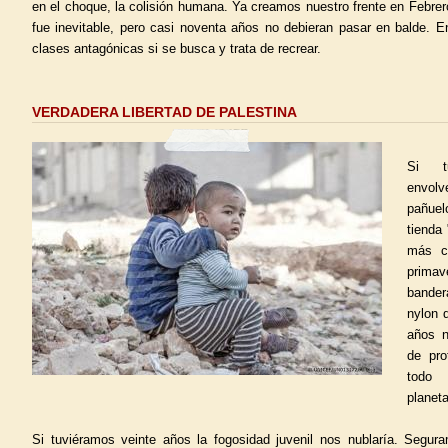
en el choque, la colisión humana. Ya creamos nuestro frente en Febre
fue inevitable, pero casi noventa años no debieran pasar en balde. E
clases antagónicas si se busca y trata de recrear.
VERDADERA LIBERTAD DE PALESTINA
Si t
envolv
pañue
tienda
más ce
prima
bander
nylon 
años n
de pro
todo 
planeta
Si tuviéramos veinte años la fogosidad juvenil nos nublaría. Segur