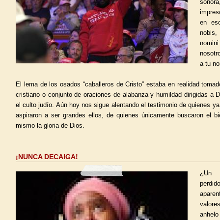
sonor
impres
en eso
nobis
nomin
nosotr
a tu no
El lema de los osados “caballeros de Cristo” estaba en realidad tomado
cristiano o conjunto de oraciones de alabanza y humildad dirigidas a D
el culto judío. Aún hoy nos sigue alentando el testimonio de quienes y
aspiraron a ser grandes ellos, de quienes únicamente buscaron el bi
mismo la gloria de Dios.
¡NUNCA DECAIGA!
¿Un 
perdi
apare
valore
anhelo