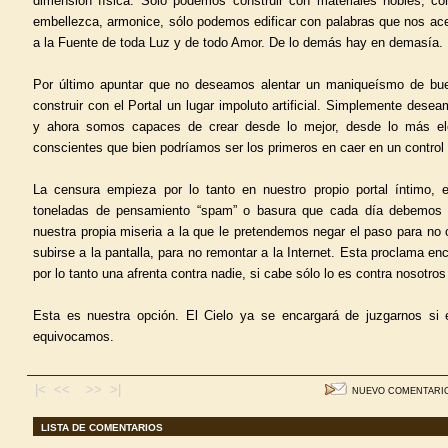
dimensión física. Sólo podemos construir con materiales nobles, con 
embellezca, armonice, sólo podemos edificar con palabras que nos a
a la Fuente de toda Luz y de todo Amor. De lo demás hay en demasía.
Por último apuntar que no deseamos alentar un maniqueísmo de b
construir con el Portal un lugar impoluto artificial. Simplemente dese
y ahora somos capaces de crear desde lo mejor, desde lo más e
conscientes que bien podríamos ser los primeros en caer en un control
La censura empieza por lo tanto en nuestro propio portal íntimo, e
toneladas de pensamiento “spam” o basura que cada día debemos a
nuestra propia miseria a la que le pretendemos negar el paso para no 
subirse a la pantalla, para no remontar a la Internet. Esta proclama enc
por lo tanto una afrenta contra nadie, si cabe sólo lo es contra nosotr
Esta es nuestra opción. El Cielo ya se encargará de juzgarnos si e
equivocamos.
|< <<
>> >|
NUEVO COMENTARI
LISTA DE COMENTARIOS