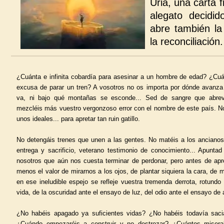
Uria, una carta 
alegato decidid
abre también la
la reconciliación.
¿Cuánta e infinita cobardía para asesinar a un hombre de edad? ¿Cuán
excusa de parar un tren? A vosotros no os importa por dónde avanza 
va, ni bajo qué montañas se esconde... Sed de sangre que abre
mezcléis más vuestro vergonzoso error con el nombre de este país. No
unos ideales... para apretar tan ruin gatillo.
No detengáis trenes que unen a las gentes. No matéis a los anciano
entrega y sacrificio, veterano testimonio de conocimiento... Apunta
nosotros que aún nos cuesta terminar de perdonar, pero antes de apreta
menos el valor de mirarnos a los ojos, de plantar siquiera la cara, de m
en ese ineludible espejo se refleje vuestra tremenda derrota, rotundo
vida, de la oscuridad ante el ensayo de luz, del odio ante el ensayo de
¿No habéis apagado ya suficientes vidas? ¿No habéis todavía sac
¿Cuándo empezaréis a construir y no destrozar? ¿Cuántos miserab