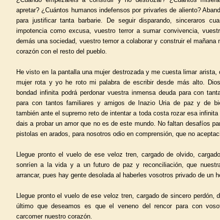
apretar? ¿Cuántos humanos indefensos por privarles de aliento? Aban
para justificar tanta barbarie. De seguir disparando, sinceraros c
impotencia como excusa, vuestro terror a sumar convivencia, vuestr
demás una sociedad, vuestro temor a colaborar y construir el mañan
corazón con el resto del pueblo.
He visto en la pantalla una mujer destrozada y me cuesta limar arista, 
mujer rota y yo he roto mi palabra de escribir desde más alto. Dio
bondad infinita podrá perdonar vuestra inmensa deuda para con tanta
para con tantos familiares y amigos de Inazio Uria de paz y de bi
también ante el supremo reto de intentar a toda costa rozar esa infinit
dais a probar un amor que no es de este mundo. No faltan desafíos par
pistolas en arados, para nosotros odio en comprensión, que no aceptac
Llegue pronto el vuelo de ese veloz tren, cargado de olvido, carga
sonríen a la vida y a un futuro de paz y reconciliación, que nuest
arrancar, pues hay gente desolada al haberles vosotros privado de un 
Llegue pronto el vuelo de ese veloz tren, cargado de sincero perdón,
último que deseamos es que el veneno del rencor para con vosot
carcomer nuestro corazón.