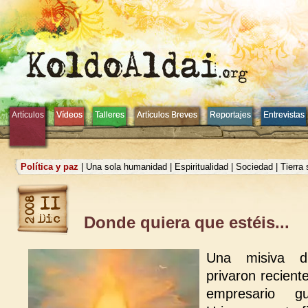
Artículos
Artículos
Vídeos
Vídeos
Talleres
Talleres
Artículos Breves
Artículos Breves
Reportajes
Reportajes
Entrevistas
Entrevistas
Política y paz
|
Una sola humanidad
|
Espiritualidad
|
Sociedad
|
Tierra
Donde quiera que estéis...
Una misiva di
privaron recient
empresario gu