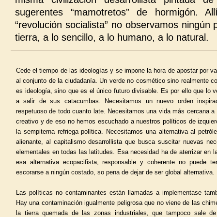
sugerentes “mamotretos” de hormigón. All
“revolución socialista” no observamos ningún 
tierra, a lo sencillo, a lo humano, a lo natural.
Cede el tiempo de las ideologías y se impone la hora de apostar por va
al conjunto de la ciudadanía. Un verde no cosmético sino realmente c
es ideología, sino que es el único futuro divisable. Es por ello que lo
a salir de sus catacumbas. Necesitamos un nuevo orden inspirad
respetuoso de todo cuanto late. Necesitamos una vida más cercana a l
creativo y de eso no hemos escuchado a nuestros políticos de izqui
la sempiterna refriega política. Necesitamos una alternativa al petróle
alienante, al capitalismo desarrollista que busca suscitar nuevas ne
elementales en todas las latitudes. Esa necesidad ha de aterrizar en la
esa alternativa ecopacifista, responsable y coherente no puede ten
escorarse a ningún costado, so pena de dejar de ser global alternativa.
Las políticas no contaminantes están llamadas a implementase tamb
Hay una contaminación igualmente peligrosa que no viene de las chi
la tierra quemada de las zonas industriales, que tampoco sale d