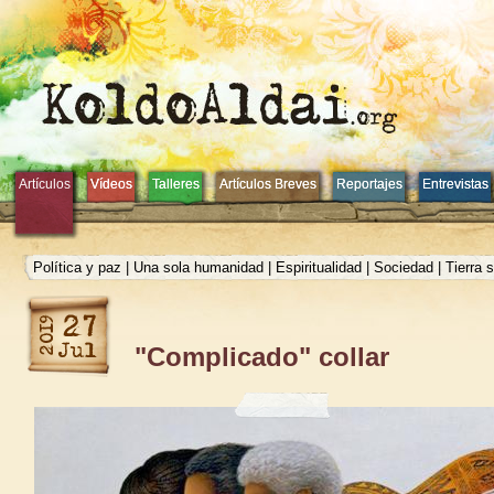
Artículos
Artículos
Vídeos
Vídeos
Talleres
Talleres
Artículos Breves
Artículos Breves
Reportajes
Reportajes
Entrevistas
Entrevistas
Política y paz
|
Una sola humanidad
|
Espiritualidad
|
Sociedad
|
Tierra 
"Complicado" collar