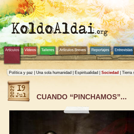
Artículos
Artículos
Vídeos
Vídeos
Talleres
Talleres
Artículos Breves
Artículos Breves
Reportajes
Reportajes
Entrevistas
Entrevistas
Política y paz
|
Una sola humanidad
|
Espiritualidad
|
Sociedad
|
Tierra
CUANDO “PINCHAMOS”...