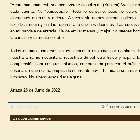
“Errare humanum est, sed perseverare diabolicum” (Séneca) Ayer pinch
dado cuenta. No "perseveraré", todo lo contrario, pues no quier
alarmantes cuernos y tridente. A veces sin darnos cuenta, podemos 
luz, de armonía y unidad, que es a lo que nos debemos. Las quejas
en mi bandeja de entrada. He de enviar menos y mejor. No puedes borr
la pantalla y la mente del otro.
Todos estamos inmersos en esta apuesta evolutiva por nombre vida.
nuestra alma no necesitaría revestirse de vehículo físico y bajar a l
comprensión para nosotros mismos, comprensión para con el prójim
enseñanza que nos ha propiciado el error de hoy. El mañana será más 
luminoso. No alberguemos duda alguna.
Artaza 28 de Junio de 2022
|< <<
>> >|
NUEVO COMENTARI
LISTA DE COMENTARIOS