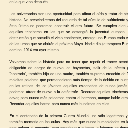
en la que vino después.
Los aniversarios son una oportunidad para afinar el oído y tratar de at
historia. No prescindiremos del recuerdo de tal cúmulo de sufrimiento
ésta última no podremos construir el otro futuro. Se cumplen cien 
aquellas trincheras en las que se desangró la juventud europea.
destrucción que sacudió el viejo continente, emerge una Europa cada 
de las urnas que se abrirán el próximo Mayo. Nadie dibuje tampoco Eu
camino. 1914 era ayer mismo.
Volvamos sobre la historia para no tener que repetir el trance acon
obligación de cargar de nuevo las bayonetas, salir de la infecta 
“contrario”, también hijo de una madre, también suprema creación de 
malditas palabras que permanecieron más tiempo de lo debido en nues
en las retinas de los jóvenes aquellos escenarios de nunca jamás
podemos atraer de nuevo a la catástrofe. Recordar aquellas trinchera
cavar, para nunca más pelearnos contra el hermano, aunque hable otra 
Recordar aquellos barros para nunca más hundirnos en ellos.
En el centenario de la primera Guerra Mundial, no sólo logaritmos 
también memoria en las aulas. Hoy más que nunca humanidades en las
para valorar el presente, para agradecer a quienes lo labraron en dur