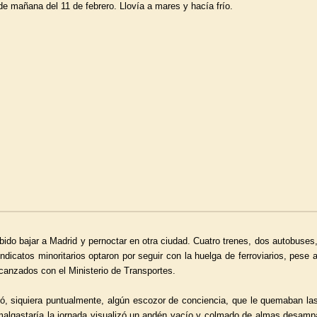
e mañana del 11 de febrero. Llovía a mares y hacía frío.
bido bajar a Madrid y pernoctar en otra ciudad. Cuatro trenes, dos autobuses,
catos minoritarios optaron por seguir con la huelga de ferroviarios, pese a
canzados con el Ministerio de Transportes.
ó, siquiera puntualmente, algún escozor de conciencia, que le quemaban las
e malgastaría la jornada visualizó un andén vacío y colmado de almas desamp