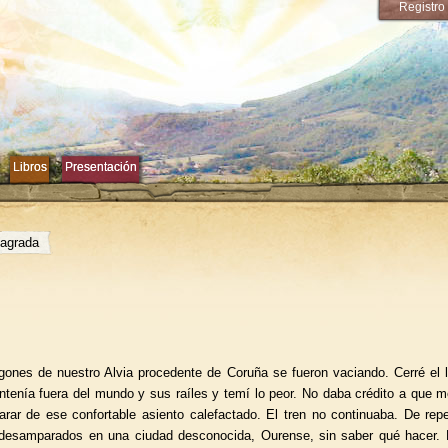
Registro
Libros
Libros
Presentación
Presentación
sagrada
gones de nuestro Alvia procedente de Coruña se fueron vaciando. Cerré el l
tenía fuera del mundo y sus raíles y temí lo peor. No daba crédito a que m
arar de ese confortable asiento calefactado. El tren no continuaba. De rep
desamparados en una ciudad desconocida, Ourense, sin saber qué hacer. 