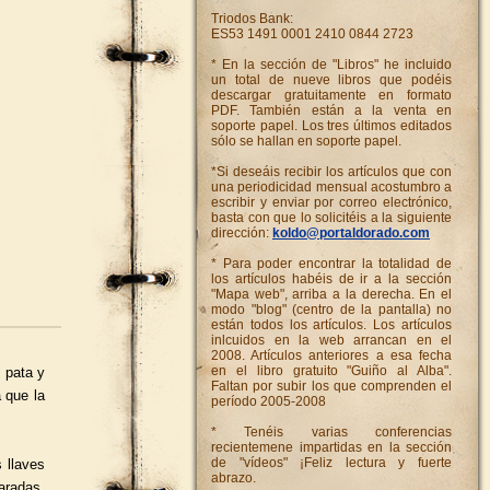
Triodos Bank:
ES53 1491 0001 2410 0844 2723
* En la sección de "Libros" he incluido
un total de nueve libros que podéis
descargar gratuitamente en formato
PDF. También están a la venta en
soporte papel. Los tres últimos editados
sólo se hallan en soporte papel.
*Si deseáis recibir los artículos que con
una periodicidad mensual acostumbro a
escribir y enviar por correo electrónico,
basta con que lo solicitéis a la siguiente
dirección:
koldo@portaldorado.com
* Para poder encontrar la totalidad de
los artículos habéis de ir a la sección
"Mapa web", arriba a la derecha. En el
modo "blog" (centro de la pantalla) no
están todos los artículos. Los artículos
inlcuidos en la web arrancan en el
2008. Artículos anteriores a esa fecha
en el libro gratuito "Guiño al Alba".
 pata y
Faltan por subir los que comprenden el
 que la
período 2005-2008
* Tenéis varias conferencias
recientemene impartidas en la sección
de "vídeos" ¡Feliz lectura y fuerte
 llaves
abrazo.
aradas.