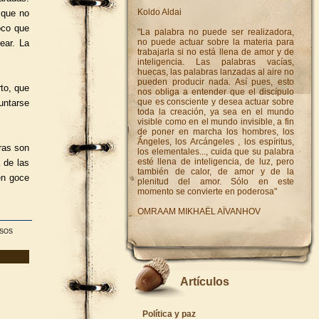
Koldo Aldai
s que no
oco que
"La palabra no puede ser realizadora,
no puede actuar sobre la materia para
ear. La
trabajarla si no está llena de amor y de
inteligencia. Las palabras vacías,
huecas, las palabras lanzadas al aire no
pueden producir nada. Así pues, esto
to, que
nos obliga a entender que el discípulo
que es consciente y desea actuar sobre
untarse
toda la creación, ya sea en el mundo
visible como en el mundo invisible, a fin
de poner en marcha los hombres, los
Ángeles, los Arcángeles , los espíritus,
tras son
los elementales..., cuida que su palabra
esté llena de inteligencia, de luz, pero
 de las
también de calor, de amor y de la
en goce
plenitud del amor. Sólo en este
momento se convierte en poderosa"
OMRAAM MIKHAËL AÏVANHOV
ISOS
Artículos
Política y paz