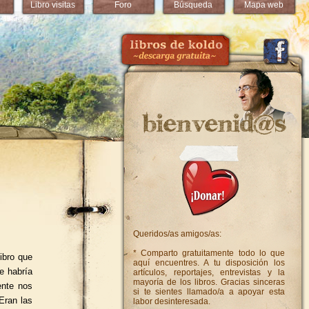
Libro visitas
Foro
Búsqueda
Mapa web
Queridos/as amigos/as:
* Comparto gratuitamente todo lo que
ibro que
aquí encuentres. A tu disposición los
e habría
artículos, reportajes, entrevistas y la
mayoría de los libros. Gracias sinceras
ente nos
si te sientes llamado/a a apoyar esta
Eran las
labor desinteresada.