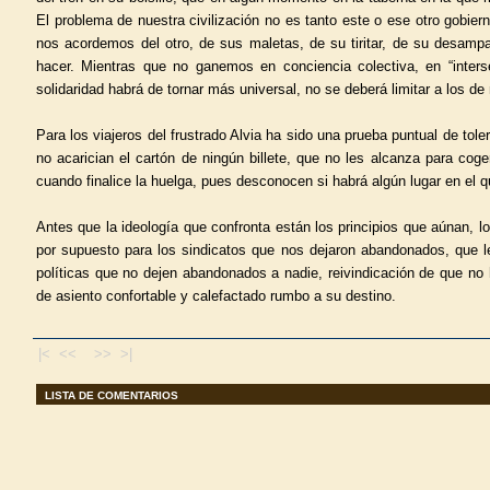
El problema de nuestra civilización no es tanto este o ese otro gobierno
nos acordemos del otro, de sus maletas, de su tiritar, de su desamp
hacer. Mientras que no ganemos en conciencia colectiva, en “interse
solidaridad habrá de tornar más universal, no se deberá limitar a los de
Para los viajeros del frustrado Alvia ha sido una prueba puntual de to
no acarician el cartón de ningún billete, que no les alcanza para cog
cuando finalice la huelga, pues desconocen si habrá algún lugar en el 
Antes que la ideología que confronta están los principios que aúnan, lo
por supuesto para los sindicatos que nos dejaron abandonados, que l
políticas que no dejen abandonados a nadie, reivindicación de que n
de asiento confortable y calefactado rumbo a su destino.
|< <<
>> >|
LISTA DE COMENTARIOS