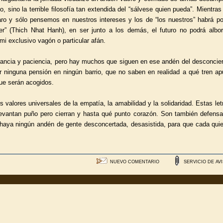
, sino la terrible filosofía tan extendida del “sálvese quien pueda”. Mientra
aro y sólo pensemos en nuestros intereses y los de “los nuestros” habrá p
r” (Thich Nhat Hanh), en ser junto a los demás, el futuro no podrá albor
 mi exclusivo vagón o particular afán.
lerancia y paciencia, pero hay muchos que siguen en ese andén del desconcier
er ninguna pensión en ningún barrio, que no saben en realidad a qué tren ap
que serán acogidos.
s valores universales de la empatía, la amabilidad y la solidaridad. Estas le
evantan puño pero cierran y hasta qué punto corazón. Son también defensa
o haya ningún andén de gente desconcertada, desasistida, para que cada qui
NUEVO COMENTARIO
SERVICIO DE AV