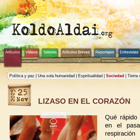
Artículos
Artículos
Vídeos
Vídeos
Talleres
Talleres
Artículos Breves
Artículos Breves
Reportajes
Reportajes
Entrevistas
Entrevistas
Política y paz
|
Una sola humanidad
|
Espiritualidad
|
Sociedad
|
Tierra
LIZASO EN EL CORAZÓN
Qué rápido
en el pasa
respiraci