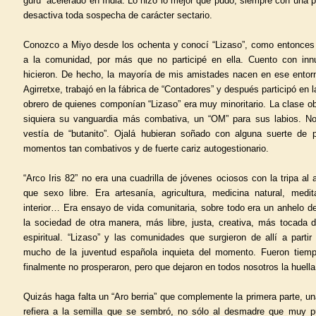
gurú” acelerado en India. Lo hizo lo mejor que pudo, siempre con una p
desactiva toda sospecha de carácter sectario.
Conozco a Miyo desde los ochenta y conocí “Lizaso”, como entonce
a la comunidad, por más que no participé en ella. Cuento con in
hicieron. De hecho, la mayoría de mis amistades nacen en ese entorno
Agirretxe, trabajó en la fábrica de “Contadores” y después participó en 
obrero de quienes componían “Lizaso” era muy minoritario. La clase ob
siquiera su vanguardia más combativa, un “OM” para sus labios. No 
vestía de “butanito”. Ojalá hubieran soñado con alguna suerte de p
momentos tan combativos y de fuerte cariz autogestionario.
“Arco Iris 82” no era una cuadrilla de jóvenes ociosos con la tripa al
que sexo libre. Era artesanía, agricultura, medicina natural, medit
interior… Era ensayo de vida comunitaria, sobre todo era un anhelo d
la sociedad de otra manera, más libre, justa, creativa, más tocada
espiritual. “Lizaso” y las comunidades que surgieron de allí a partir
mucho de la juventud española inquieta del momento. Fueron tiem
finalmente no prosperaron, pero que dejaron en todos nosotros la huella
Quizás haga falta un “Aro berria” que complemente la primera parte, u
refiera a la semilla que se sembró, no sólo al desmadre que muy p