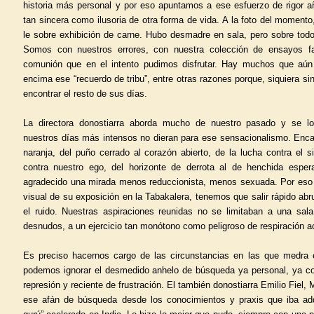
historia más personal y por eso apuntamos a ese esfuerzo de rigor 
tan sincera como ilusoria de otra forma de vida. A la foto del momento
le sobre exhibición de carne. Hubo desmadre en sala, pero sobre todo
Somos con nuestros errores, con nuestra colección de ensayos fa
comunión que en el intento pudimos disfrutar. Hay muchos que aún
encima ese “recuerdo de tribu”, entre otras razones porque, siquiera si
encontrar el resto de sus días.
La directora donostiarra aborda mucho de nuestro pasado y se l
nuestros días más intensos no dieran para ese sensacionalismo. Encara
naranja, del puño cerrado al corazón abierto, de la lucha contra el
contra nuestro ego, del horizonte de derrota al de henchida esp
agradecido una mirada menos reduccionista, menos sexuada. Por eso 
visual de su exposición en la Tabakalera, tenemos que salir rápido ab
el ruido. Nuestras aspiraciones reunidas no se limitaban a una sal
desnudos, a un ejercicio tan monótono como peligroso de respiración a
Es preciso hacernos cargo de las circunstancias en las que medra 
podemos ignorar el desmedido anhelo de búsqueda ya personal, ya cole
represión y reciente de frustración. El también donostiarra Emilio Fiel, 
ese afán de búsqueda desde los conocimientos y praxis que iba adq