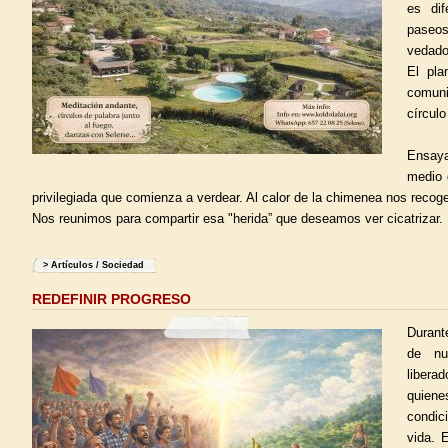
es dif
pase
vedado
El pla
comun
círcul
Ensaya
medio 
privilegiada que comienza a verdear. Al calor de la chimenea nos recog
Nos reunimos para compartir esa "herida” que deseamos ver cicatrizar.
>
Artículos
/
Sociedad
REDEFINIR PROGRESO
Durant
de nu
liber
quiene
condic
vida. 