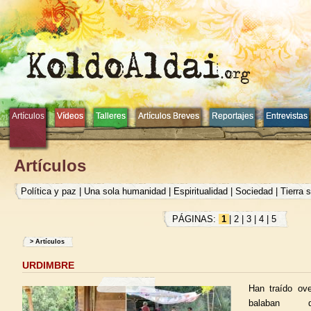
Artículos
Artículos
Vídeos
Vídeos
Talleres
Talleres
Artículos Breves
Artículos Breves
Reportajes
Reportajes
Entrevistas
Entrevistas
Artículos
Política y paz
|
Una sola humanidad
|
Espiritualidad
|
Sociedad
|
Tierra 
PÁGINAS:
1
|
2
|
3
|
4
|
5
>
Artículos
URDIMBRE
Han traído ov
balaban de