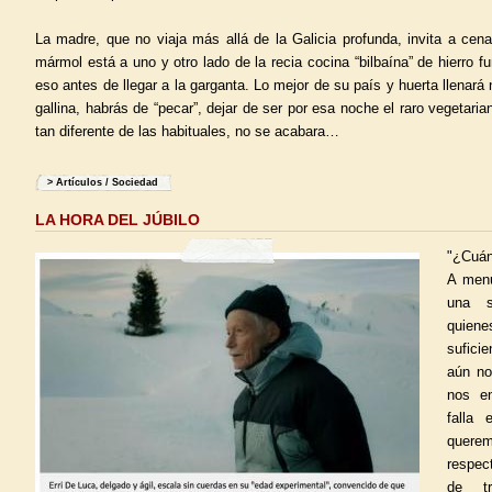
La madre, que no viaja más allá de la Galicia profunda, invita a cen
mármol está a uno y otro lado de la recia cocina “bilbaína” de hierro fu
eso antes de llegar a la garganta. Lo mejor de su país y huerta llenará
gallina, habrás de “pecar”, dejar de ser por esa noche el raro vegetari
tan diferente de las habituales, no se acabara…
>
Artículos
/
Sociedad
LA HORA DEL JÚBILO
"¿Cuánt
A menu
una s
quien
sufici
aún no
nos en
falla 
querem
respec
de tr