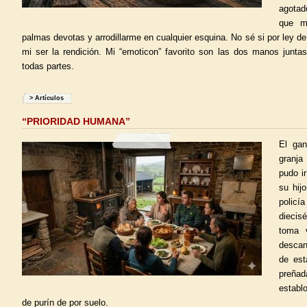
agotad
que m
palmas devotas y arrodillarme en cualquier esquina. No sé si por ley d
mi ser la rendición. Mi “emoticon” favorito son las dos manos juntas
todas partes.
>
Artículos
“PRIORIDAD HUMANA”
El gan
granja
pudo ir
su hijo
policí
diecis
toma 
descan
de est
preña
establ
de purín de por suelo.