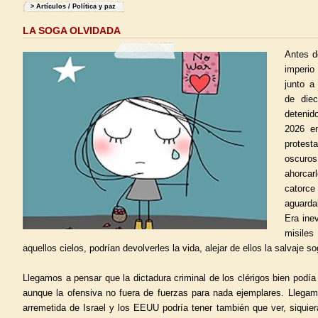
>
Artículos
/
Política y paz
LA SOGA OLVIDADA
Antes de
imperio
junto a
de die
detenid
2026 e
protes
oscuro
ahorcar
catorce 
aguarda
Era ine
misile
aquellos cielos, podrían devolverles la vida, alejar de ellos la salvaje so
Llegamos a pensar que la dictadura criminal de los clérigos bien podía
aunque la ofensiva no fuera de fuerzas para nada ejemplares. Llegamo
arremetida de Israel y los EEUU podría tener también que ver, siquie