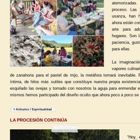
atemorizadas
proceso. Las 
usanza, han h
ahora están co
arte para ad
hogares. Son l
paciencia, gus
para ellas.
La imaginació
vapores culinar
de zanahoria para el pastel de mijo, la metáfora tornará inevitable
íntima, de hilos más sutiles que constituye nuestra propia existen
esquilado las ovejas y tomado con nosotros la aguja para enmendar e
mismos hemos participado del diseño oculto que ahora poco a poco se 
>
Artículos
/
Espiritualidad
LA PROCESIÓN CONTINÚA
“Hoy, 