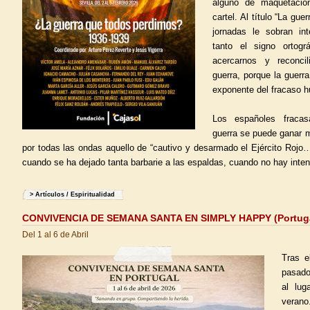
alguno de maquetaci
cartel. Al título “La gu
jornadas le sobran int
tanto el signo ortog
acercarnos y reconci
guerra, porque la guerra
exponente del fracaso 
Los españoles fracas
guerra se puede ganar m
por todas las ondas aquello de “cautivo y desarmado el Ejército Rojo…
cuando se ha dejado tanta barbarie a las espaldas, cuando no hay inte
>
Artículos
/
Espiritualidad
CONVIVENCIA DE SEMANA SANTA EN SIMPLY HAPPY (Portuga
Del 1 al 6 de Abril
Tras e
pasado
al lu
verano