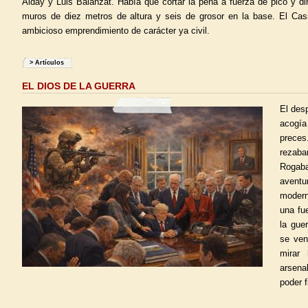
Alday y Luis Balanzat. Había que cortar la peña a fuerza de pico y d
muros de diez metros de altura y seis de grosor en la base. El Casi
ambicioso emprendimiento de carácter ya civil.
>
Artículos
EL DIOS DE LA GUERRA
El des
acogía
prece
rezab
Roga
avent
modern
una fu
la gue
se ven
mirar
arsena
poder f