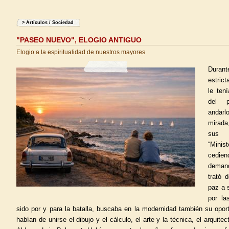
>
Artículos
/
Sociedad
"PASEO NUEVO", ELOGIO ANTIGUO
Elogio a la espiritualidad de nuestros mayores
Durante
estrict
le ten
del p
andarl
mirada
sus s
“Minis
cedie
deman
trató 
paz a 
por la
sido por y para la batalla, buscaba en la modernidad también su opor
habían de unirse el dibujo y el cálculo, el arte y la técnica, el arquite