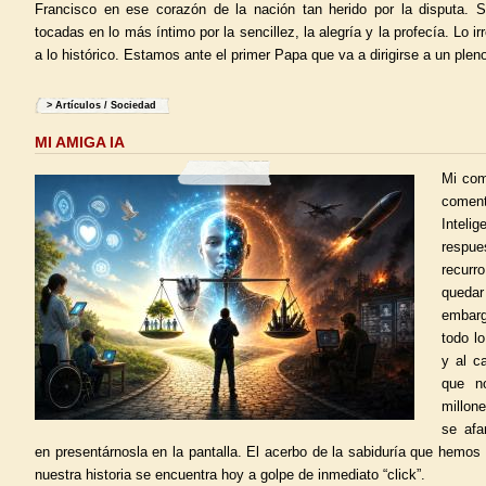
Francisco en ese corazón de la nación tan herido por la disputa. S
tocadas en lo más íntimo por la sencillez, la alegría y la profecía. Lo i
a lo histórico. Estamos ante el primer Papa que va a dirigirse a un plen
>
Artículos
/
Sociedad
MI AMIGA IA
Mi com
coment
Inteli
respue
recurr
queda
embarg
todo l
y al c
que no
millon
se afa
en presentárnosla en la pantalla. El acerbo de la sabiduría que hemos
nuestra historia se encuentra hoy a golpe de inmediato “click”.