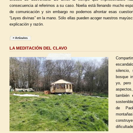
consecuencia al referirnos a su caso. Noelia está llenando mucho esp
de comunicación y sin embargo no podemos afrontar esas cuestione
“Leyes divinas” en la mano. Sólo ellas pueden acoger nuestros mayúscu
explicación y razón.
>
Artículos
LA MEDITACIÓN DEL CLAVO
Comparti
escandalo
silencio,
bosque i
yo, pero
aspectos,
también 
sostenibl
de Paol
montañ
constru
dificultad