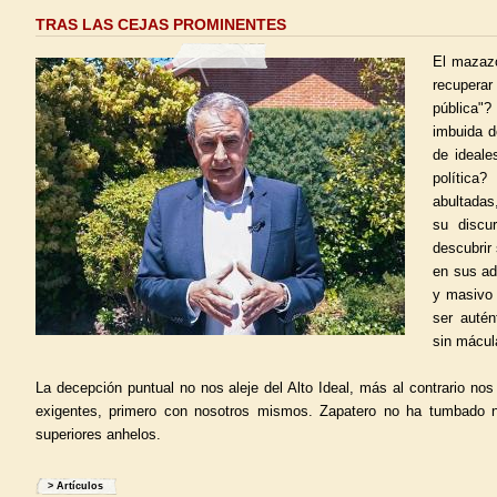
TRAS LAS CEJAS PROMINENTES
El mazaz
recuper
pública"?
imbuida d
de ideale
política
abultadas
su discu
descubrir
en sus ad
y masivo
ser autén
sin mácul
La decepción puntual no nos aleje del Alto Ideal, más al contrario nos
exigentes, primero con nosotros mismos. Zapatero no ha tumbado n
superiores anhelos.
>
Artículos