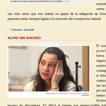
sesent
cenas 
vez más seres que nos rodean se apean de la obligación de ficha
pareciera estar siempre ligada a la exención del compromiso laboral.
>
Artículos
/
Sociedad
ALIVIO SIN SUICIDIO
El cor
ya no 
forma 
órgano
nuestr
contag
el dol
cuerpo
tan re
por est
enter
Acumu
exceso de desventura. Es difícil al tiempo que imprescindible h